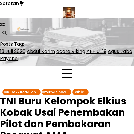
Skip
Sorotan
to
content
 Lolos ke ATP Finals 2026
Presiden Polandia Tolak Legalisasi
Posts Tag:
13 Juli 2026
Abdul Karim
acara Viking
AFF U-19
Agus Jabo
Priyono
Hukum & Keadilan
Internasional
Politik
TNI Buru Kelompok Elkius
Kobak Usai Penembakan
Pilot dan Pembakaran