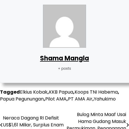
Shama Mangla
+ posts
Tagged
Elkius Kobak
,
KKB Papua
,
Koops TNI Habema
,
Papua Pegunungan
,
Pilot AMA
,
PT AMA Air
,
Yahukimo
Post
Bulog Minta Maaf Usai
Neraca Dagang RI Defisit
Hama Gudang Masuk
navigation
US$1,61 Miliar, Surplus Enam
Permukiman, Penanganan