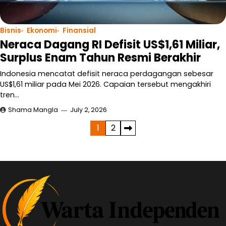
Bisnis
Ekonomi
Finansial
Neraca Dagang RI Defisit US$1,61 Miliar,
Surplus Enam Tahun Resmi Berakhir
Indonesia mencatat defisit neraca perdagangan sebesar
US$1,61 miliar pada Mei 2026. Capaian tersebut mengakhiri
tren…
Shama Mangla
July 2, 2026
Posts
1
2
pagination