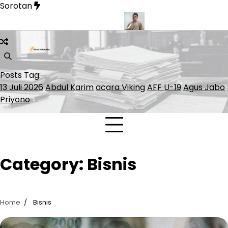
Skip
Sorotan
to
content
tinggal Bernilai Rp1,16 Miliar
KemenHAM Babel Siap Damping
Posts Tag:
13 Juli 2026
Abdul Karim
acara Viking
AFF U-19
Agus Jabo
Priyono
Category:
Bisnis
Home
Bisnis