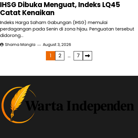
IHSG Dibuka Menguat, Indeks LQ45
Catat Kenaikan
Indeks Harga Saham Gabungan (IHSG) memulai
perdagangan pada Senin di zona hijau. Penguatan tersebut
didorong…
Shama Mangla
August 3, 2026
Posts
1
2
…
7
pagination