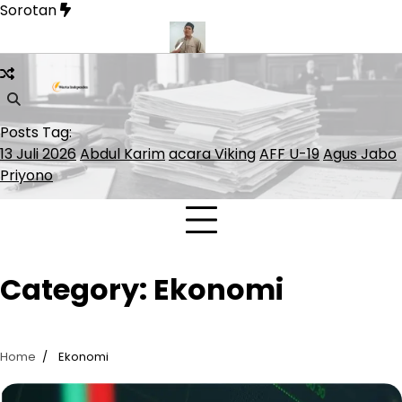
Skip
Sorotan
to
content
 Bernilai Rp1,16 Miliar
KemenHAM Babel Siap Dampingi Warg
Posts Tag:
13 Juli 2026
Abdul Karim
acara Viking
AFF U-19
Agus Jabo
Priyono
Category:
Ekonomi
Home
Ekonomi