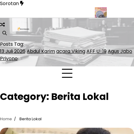
Skip
Sorotan
to
content
an Kereta Cepat Whoosh hingga Surabaya
BI Rate Jadi Kunci M
Posts Tag:
13 Juli 2026
Abdul Karim
acara Viking
AFF U-19
Agus Jabo
Priyono
Category:
Berita Lokal
Home
Berita Lokal