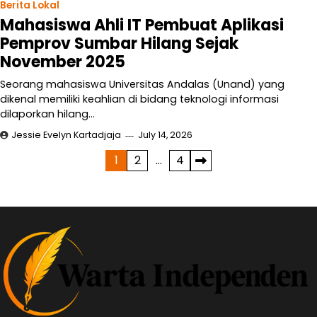
Berita Lokal
Mahasiswa Ahli IT Pembuat Aplikasi
Pemprov Sumbar Hilang Sejak
November 2025
Seorang mahasiswa Universitas Andalas (Unand) yang
dikenal memiliki keahlian di bidang teknologi informasi
dilaporkan hilang…
Jessie Evelyn Kartadjaja
July 14, 2026
Posts
1
2
…
4
pagination