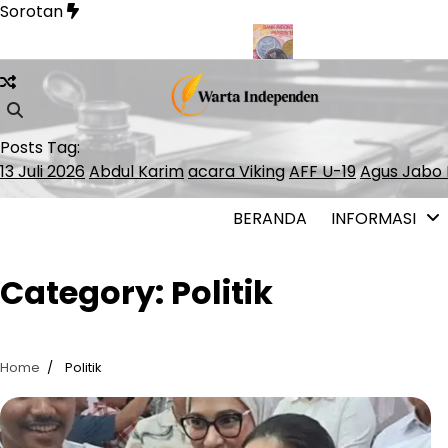
Skip
Sorotan
to
content
a Cepat Whoosh hingga Surabaya
BI Rate Jadi Kunci Menjaga S
Posts Tag:
13 Juli 2026
Abdul Karim
acara Viking
AFF U-19
Agus Jabo 
BERANDA
INFORMASI
Category:
Politik
Home
Politik