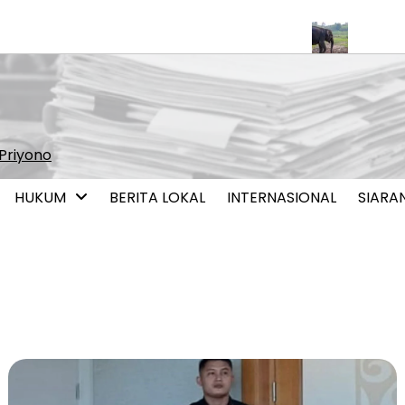
tabilitas dan Pertumbuhan Ekonomi Indonesia
Gajah Jovi di PLG
Priyono
HUKUM
BERITA LOKAL
INTERNASIONAL
SIARA