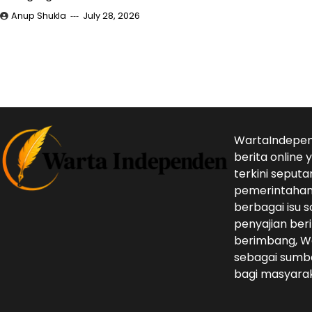
Anup Shukla
July 28, 2026
Posts
pagination
WartaIndepen
berita online
terkini seputa
pemerintahan,
berbagai isu s
penyajian beri
berimbang, W
sebagai sumbe
bagi masyarak