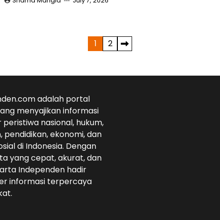
Shama Mangla
July 7, 2026
1
2
den.com adalah portal
 yang menyajikan informasi
r peristiwa nasional, hukum,
 pendidikan, ekonomi, dan
osial di Indonesia. Dengan
ta yang cepat, akurat, dan
arta Independen hadir
r informasi terpercaya
at.