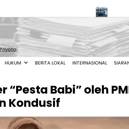
si Perkuat Pendalaman Pasar Keuangan
Pemerintah Mulai Kaji
Priyono
HUKUM
BERITA LOKAL
INTERNASIONAL
SIARA
 “Pesta Babi” oleh PM
n Kondusif