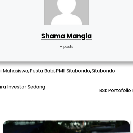
Shama Mangla
+ posts
si Mahasiswa
,
Pesta Babi
,
PMII Situbondo
,
Situbondo
ara Investor Sedang
BSI: Portofoli