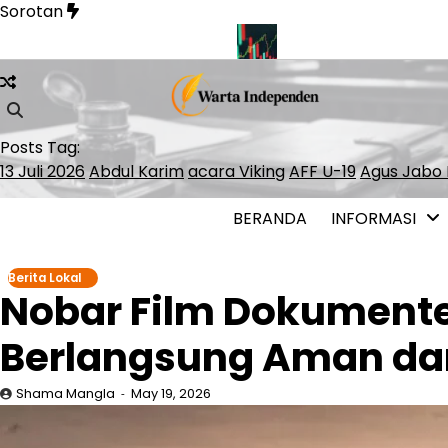
Skip
Sorotan
to
content
 Pelayaran Selat Hormuz
INDEF: Merah Putih Bond Berpoten
Posts Tag:
13 Juli 2026
Abdul Karim
acara Viking
AFF U-19
Agus Jabo 
BERANDA
INFORMASI
Berita Lokal
Nobar Film Dokumenter
Berlangsung Aman da
Shama Mangla
May 19, 2026