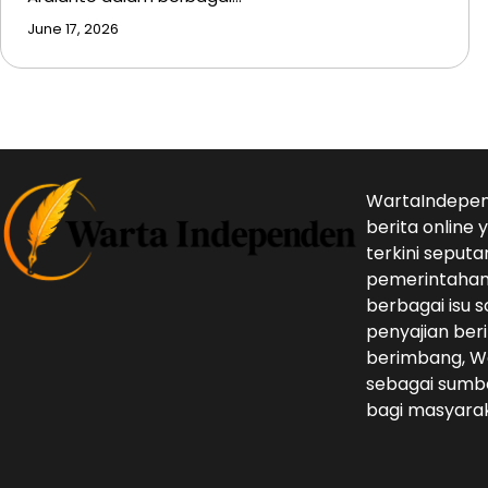
June 17, 2026
WartaIndepen
berita online
terkini seputa
pemerintahan,
berbagai isu s
penyajian beri
berimbang, W
sebagai sumbe
bagi masyarak