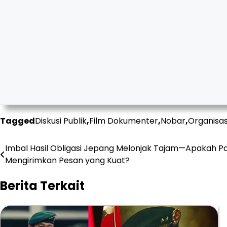
Tagged
Diskusi Publik
,
Film Dokumenter
,
Nobar
,
Organisa
Post
Imbal Hasil Obligasi Jepang Melonjak Tajam—Apakah P
Mengirimkan Pesan yang Kuat?
navigation
Berita Terkait