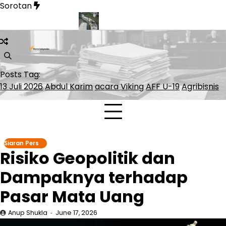
Skip
Sorotan
to
content
si serta Hilirisasi
KAI Daop 6 Tangani 1.075 Barang Tertinggal
Posts Tag:
13 Juli 2026
Abdul Karim
acara Viking
AFF U-19
Agribisnis
Siaran Pers
Risiko Geopolitik dan
Dampaknya terhadap
Pasar Mata Uang
Anup Shukla
June 17, 2026