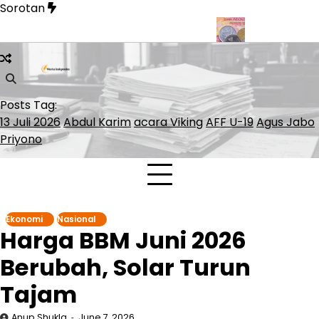
Skip
Sorotan
to
content
Kereta Cepat Whoosh hingga Surabaya
BI Rate Jadi Kunci Menj
Posts Tag:
13 Juli 2026
Abdul Karim
acara Viking
AFF U-19
Agus Jabo
Priyono
Ekonomi
Nasional
Harga BBM Juni 2026
Berubah, Solar Turun
Tajam
Anup Shukla
June 7, 2026