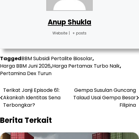
Anup Shukla
Website
|
+ posts
Tagged
BBM Subsidi Pertalite Biosolar
,
Harga BBM Juni 2026
,
Harga Pertamax Turbo Naik
,
Pertamina Dex Turun
Post
Terikat Janji Episode 61:
Gempa Susulan Guncang
Akankah Identitas Sena
Talaud Usai Gempa Besar
navigation
Terbongkar?
Filipina
Berita Terkait