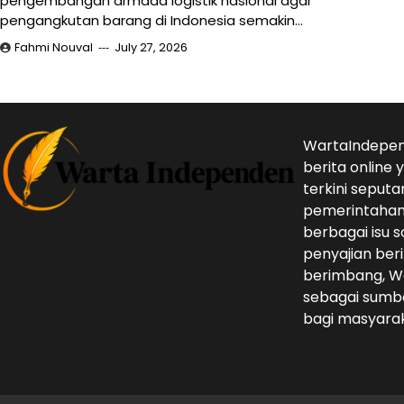
pengembangan armada logistik nasional agar
pengangkutan barang di Indonesia semakin…
Fahmi Nouval
July 27, 2026
WartaIndepen
berita online
terkini seputa
pemerintahan,
berbagai isu s
penyajian beri
berimbang, W
sebagai sumbe
bagi masyarak