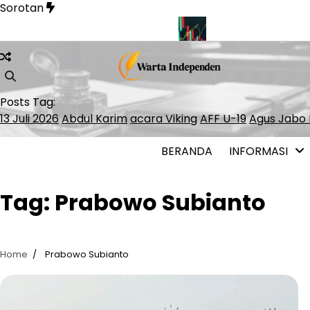
Skip
Sorotan
to
content
n Soal Pelayaran Selat Hormuz
INDEF: Merah Putih Bond Be
Posts Tag:
13 Juli 2026
Abdul Karim
acara Viking
AFF U-19
Agus Jabo 
BERANDA
INFORMASI
Tag:
Prabowo Subianto
Home
Prabowo Subianto