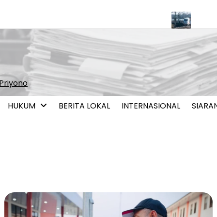
rpotensi Perkuat Pendalaman Pasar Keuangan
Pemerintah Mula
Priyono
HUKUM
BERITA LOKAL
INTERNASIONAL
SIARA