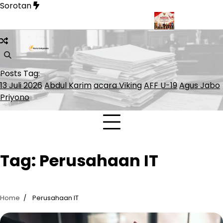
Skip
Sorotan
to
content
gi Warga Miskin Akses Kepesertaan JKN
FORMAS Kukuhkan 2
Posts Tag:
13 Juli 2026
Abdul Karim
acara Viking
AFF U-19
Agus Jabo
Priyono
Tag:
Perusahaan IT
Home
Perusahaan IT