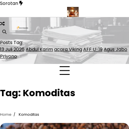
Skip
Sorotan
to
content
nner Lolos ke ATP Finals 2026
Presiden Polandia Tolak Legali
Posts Tag:
13 Juli 2026
Abdul Karim
acara Viking
AFF U-19
Agus Jabo
Priyono
Tag:
Komoditas
Home
Komoditas