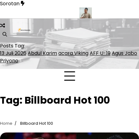
Skip
Sorotan
to
content
 Tertinggal Bernilai Rp1,16 Miliar
KemenHAM Babel Siap Damp
Posts Tag:
13 Juli 2026
Abdul Karim
acara Viking
AFF U-19
Agus Jabo
Priyono
Tag:
Billboard Hot 100
Home
Billboard Hot 100