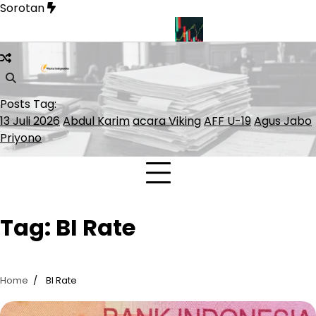
Skip
Sorotan
to
content
n Soal Pelayaran Selat Hormuz
INDEF: Merah Putih Bond Ber
Posts Tag:
13 Juli 2026
Abdul Karim
acara Viking
AFF U-19
Agus Jabo
Priyono
Tag:
BI Rate
Home
BI Rate