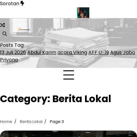
Skip
Sorotan
to
content
n Soal Pelayaran Selat Hormuz
INDEF: Merah Putih Bond Ber
Posts Tag:
13 Juli 2026
Abdul Karim
acara Viking
AFF U-19
Agus Jabo
Priyono
Category:
Berita Lokal
Home
Berita Lokal
Page 3