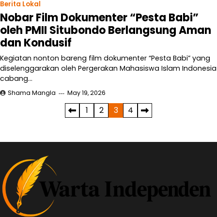
Berita Lokal
Nobar Film Dokumenter “Pesta Babi”
oleh PMII Situbondo Berlangsung Aman
dan Kondusif
Kegiatan nonton bareng film dokumenter “Pesta Babi” yang
diselenggarakan oleh Pergerakan Mahasiswa Islam Indonesia
cabang…
Shama Mangla
May 19, 2026
Posts
1
2
3
4
pagination