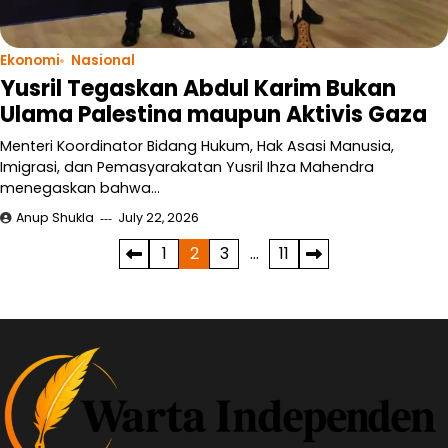
Ekonomi
Nasional
Yusril Tegaskan Abdul Karim Bukan
Ulama Palestina maupun Aktivis Gaza
Menteri Koordinator Bidang Hukum, Hak Asasi Manusia,
Imigrasi, dan Pemasyarakatan Yusril Ihza Mahendra
menegaskan bahwa…
Anup Shukla
July 22, 2026
Posts
1
2
3
…
11
pagination