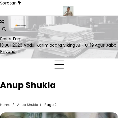
Skip
Sorotan
to
content
tinggal Bernilai Rp1,16 Miliar
KemenHAM Babel Siap Dampingi
Posts Tag:
13 Juli 2026
Abdul Karim
acara Viking
AFF U-19
Agus Jabo
Priyono
Anup Shukla
Home
Anup Shukla
Page 2