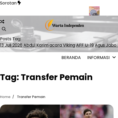
Skip
Sorotan
to
content
angan Kereta Cepat Whoosh hingga Surabaya
BI Rate Jadi Kun
Posts Tag:
13 Juli 2026
Abdul Karim
acara Viking
AFF U-19
Agus Jabo 
BERANDA
INFORMASI
Tag:
Transfer Pemain
Home
Transfer Pemain