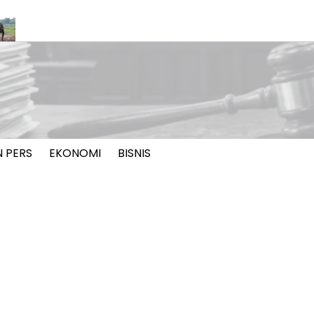
 Jovi di PLG Minas Mati Setelah Jalani Perawatan Intensif 34 
N PERS
EKONOMI
BISNIS