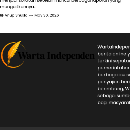
menjadi sorotan setelah muncul berbagai laporan yang
mengaitkannya…
Anup Shukla
May 30, 2026
WartaIndepen
berita online
terkini seputa
pemerintahan,
berbagai isu s
penyajian beri
berimbang, W
sebagai sumbe
bagi masyarak