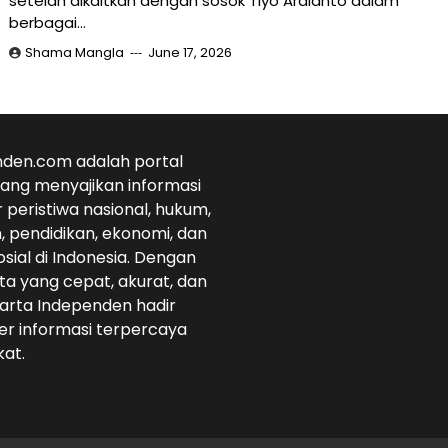
setelah dikaitkan dengan sosok Tiyo Ardianto dalam
berbagai…
Shama Mangla
June 17, 2026
den.com adalah portal
 yang menyajikan informasi
r peristiwa nasional, hukum,
 pendidikan, ekonomi, dan
osial di Indonesia. Dengan
ta yang cepat, akurat, dan
arta Independen hadir
r informasi terpercaya
at.