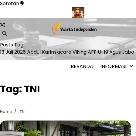
Skip
Sorotan
to
content
nner Lolos ke ATP Finals 2026
Presiden Polandia Tolak Legalis
Posts Tag:
13 Juli 2026
Abdul Karim
acara Viking
AFF U-19
Agus Jabo 
BERANDA
INFORMASI
Tag:
TNI
Home
TNI