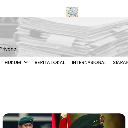
asi Pernikahan Sesama Jenis
Iran dan Oman Capai Kesepahama
Priyono
HUKUM
BERITA LOKAL
INTERNASIONAL
SIARA