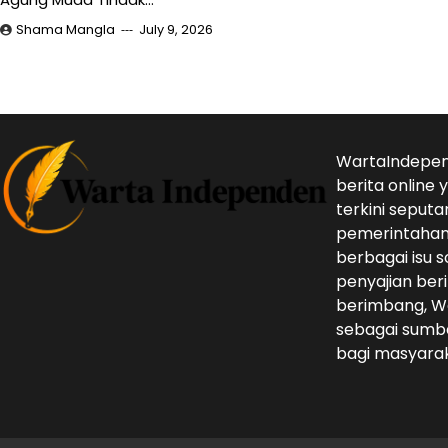
Shama Mangla
July 9, 2026
WartaIndepen
berita online
terkini seputa
pemerintahan,
berbagai isu s
penyajian beri
berimbang, W
sebagai sumbe
bagi masyarak