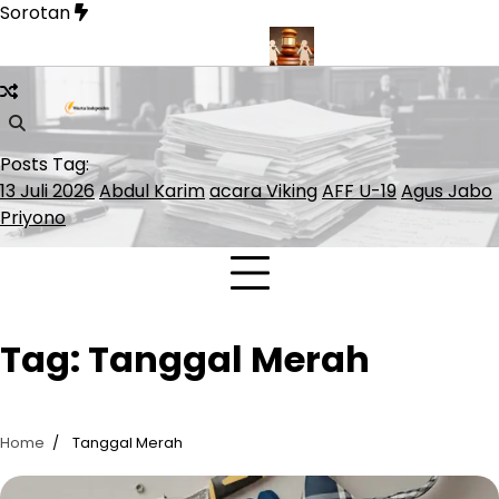
Skip
Sorotan
to
content
Sinner Lolos ke ATP Finals 2026
Presiden Polandia Tolak Lega
Posts Tag:
13 Juli 2026
Abdul Karim
acara Viking
AFF U-19
Agus Jabo
Priyono
Tag:
Tanggal Merah
Home
Tanggal Merah