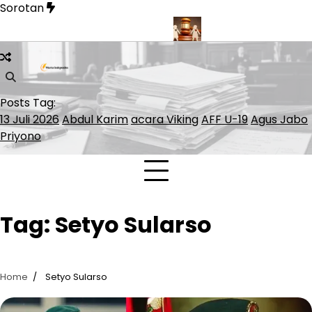
Skip
Sorotan
to
content
 Sinner Lolos ke ATP Finals 2026
Presiden Polandia Tolak Leg
Posts Tag:
13 Juli 2026
Abdul Karim
acara Viking
AFF U-19
Agus Jabo
Priyono
Tag:
Setyo Sularso
Home
Setyo Sularso