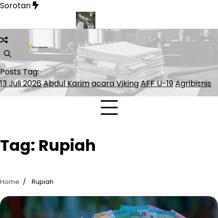
Skip
Sorotan
to
content
tasi serta Hilirisasi
KAI Daop 6 Tangani 1.075 Barang Tertingga
Posts Tag:
13 Juli 2026
Abdul Karim
acara Viking
AFF U-19
Agribisnis
Tag:
Rupiah
Home
Rupiah