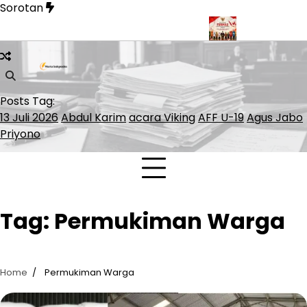
Skip
Sorotan
to
content
i Warga Miskin Akses Kepesertaan JKN
FORMAS Kukuhkan 20
Posts Tag:
13 Juli 2026
Abdul Karim
acara Viking
AFF U-19
Agus Jabo
Priyono
Tag:
Permukiman Warga
Home
Permukiman Warga