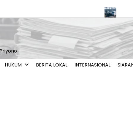
rpotensi Perkuat Pendalaman Pasar Keuangan
Pemerintah Mul
Priyono
HUKUM
BERITA LOKAL
INTERNASIONAL
SIARA