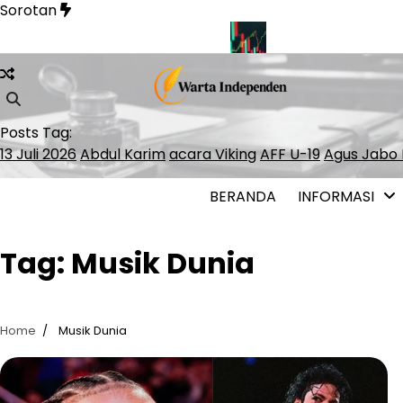
Skip
Sorotan
to
content
an Soal Pelayaran Selat Hormuz
INDEF: Merah Putih Bond Be
Posts Tag:
13 Juli 2026
Abdul Karim
acara Viking
AFF U-19
Agus Jabo 
BERANDA
INFORMASI
Tag:
Musik Dunia
Home
Musik Dunia