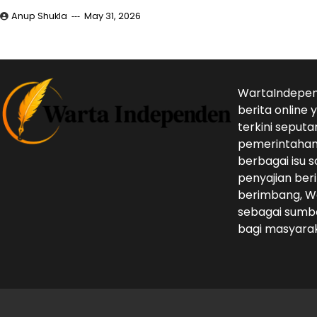
Anup Shukla
May 31, 2026
WartaIndepen
berita online
terkini seputa
pemerintahan,
berbagai isu s
penyajian beri
berimbang, W
sebagai sumbe
bagi masyarak