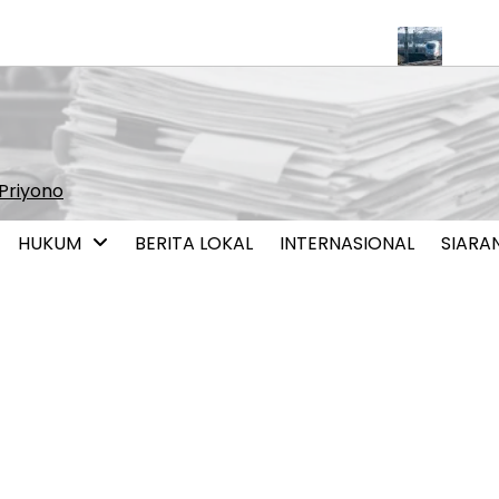
erpotensi Perkuat Pendalaman Pasar Keuangan
Pemerintah Mul
Priyono
HUKUM
BERITA LOKAL
INTERNASIONAL
SIARA