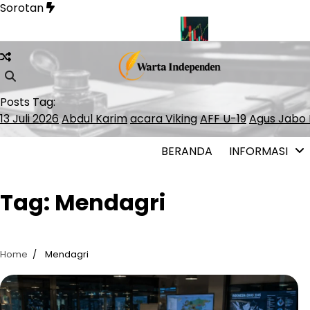
Skip
Sorotan
to
content
man Soal Pelayaran Selat Hormuz
INDEF: Merah Putih Bond B
Posts Tag:
13 Juli 2026
Abdul Karim
acara Viking
AFF U-19
Agus Jabo 
BERANDA
INFORMASI
Tag:
Mendagri
Home
Mendagri