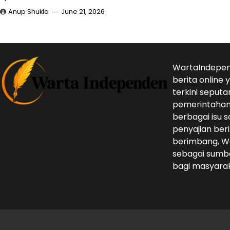
Anup Shukla
June 21, 2026
WartaIndepen
berita online
terkini seputa
pemerintahan,
berbagai isu s
penyajian beri
berimbang, W
sebagai sumbe
bagi masyarak