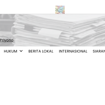
isasi Pernikahan Sesama Jenis
Iran dan Oman Capai Kesepaha
Priyono
HUKUM
BERITA LOKAL
INTERNASIONAL
SIARA