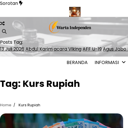
Skip
Sorotan
to
content
inner Lolos ke ATP Finals 2026
Presiden Polandia Tolak Legal
Posts Tag:
13 Juli 2026
Abdul Karim
acara Viking
AFF U-19
Agus Jabo 
BERANDA
INFORMASI
Tag:
Kurs Rupiah
Home
Kurs Rupiah