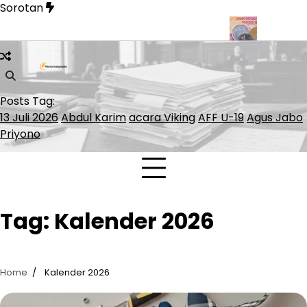
Skip
Sorotan
to
content
jangan Kereta Cepat Whoosh hingga Surabaya
BI Rate Jadi Kun
Posts Tag:
13 Juli 2026
Abdul Karim
acara Viking
AFF U-19
Agus Jabo
Priyono
Tag:
Kalender 2026
Home
Kalender 2026