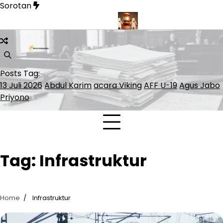
Skip
Sorotan
to
content
inner Lolos ke ATP Finals 2026
Presiden Polandia Tolak Legal
Posts Tag:
13 Juli 2026
Abdul Karim
acara Viking
AFF U-19
Agus Jabo
Priyono
Tag:
Infrastruktur
Home
Infrastruktur