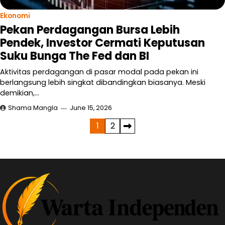
Ekonomi
Pekan Perdagangan Bursa Lebih
Pendek, Investor Cermati Keputusan
Suku Bunga The Fed dan BI
Aktivitas perdagangan di pasar modal pada pekan ini
berlangsung lebih singkat dibandingkan biasanya. Meski
demikian,…
Shama Mangla
June 15, 2026
Posts
1
2
pagination