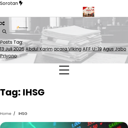
Skip
Sorotan
to
content
arga Miskin Akses Kepesertaan JKN
FORMAS Kukuhkan 20 Or
Posts Tag:
13 Juli 2026
Abdul Karim
acara Viking
AFF U-19
Agus Jabo
Priyono
Tag:
IHSG
Home
IHSG