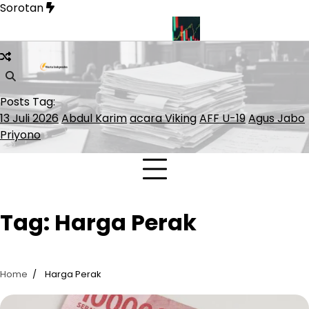
Skip
Sorotan
to
content
an Soal Pelayaran Selat Hormuz
INDEF: Merah Putih Bond Be
Posts Tag:
13 Juli 2026
Abdul Karim
acara Viking
AFF U-19
Agus Jabo
Priyono
Tag:
Harga Perak
Home
Harga Perak