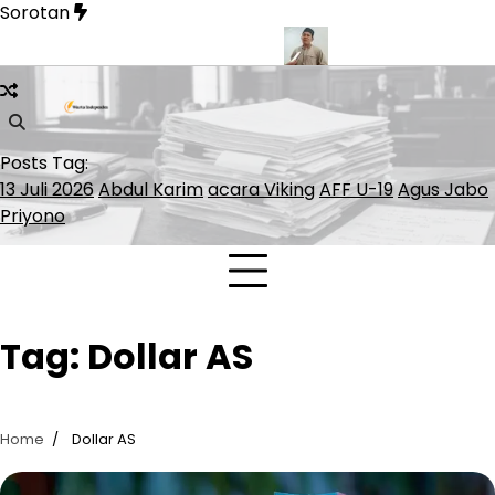
Skip
Sorotan
to
content
 Tertinggal Bernilai Rp1,16 Miliar
KemenHAM Babel Siap Damp
Posts Tag:
13 Juli 2026
Abdul Karim
acara Viking
AFF U-19
Agus Jabo
Priyono
Tag:
Dollar AS
Home
Dollar AS