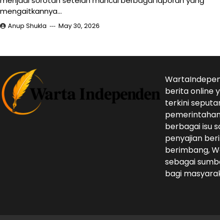
menjadi sorotan setelah muncul berbagai laporan yang
mengaitkannya…
Anup Shukla
May 30, 2026
WartaIndepen
berita online
terkini seputa
pemerintahan,
berbagai isu s
penyajian beri
berimbang, W
sebagai sumbe
bagi masyarak