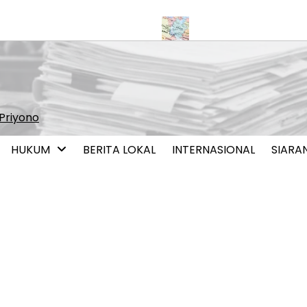
isasi Pernikahan Sesama Jenis
Iran dan Oman Capai Kesepaha
Priyono
HUKUM
BERITA LOKAL
INTERNASIONAL
SIARA