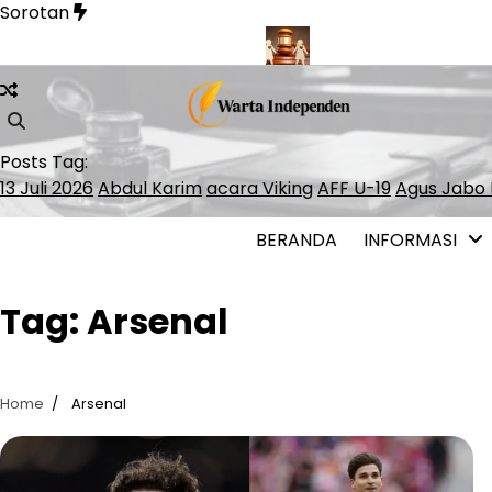
Skip
Sorotan
to
content
inner Lolos ke ATP Finals 2026
Presiden Polandia Tolak Legal
Posts Tag:
13 Juli 2026
Abdul Karim
acara Viking
AFF U-19
Agus Jabo 
BERANDA
INFORMASI
Tag:
Arsenal
Home
Arsenal