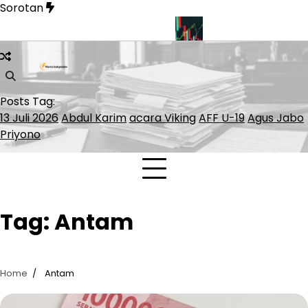
Skip
Sorotan
to
content
an Soal Pelayaran Selat Hormuz
INDEF: Merah Putih Bond Be
Posts Tag:
13 Juli 2026
Abdul Karim
acara Viking
AFF U-19
Agus Jabo
Priyono
Tag:
Antam
Home
Antam